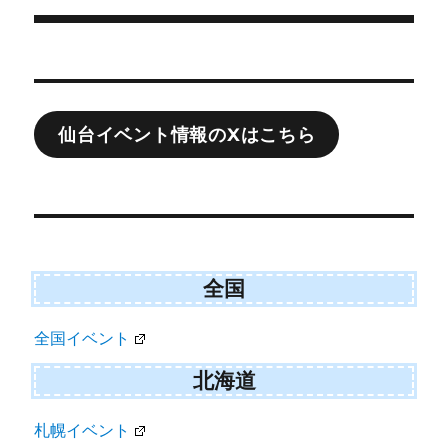
e
k
リ
r
ー
)
投
稿
ナ
仙台イベント情報のXはこちら
ビ
ゲ
ー
シ
ョ
全国
ン
全国イベント
北海道
札幌イベント