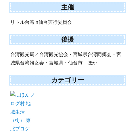
主催
リトル台湾in仙台実行委員会
後援
台湾観光局／台湾観光協会・宮城県台湾同郷会・宮
城県台湾婦女会・宮城県・仙台市 ほか
カテゴリー