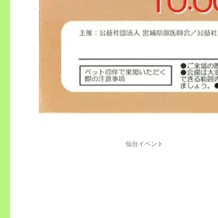
投
カ
仙台イベント
稿
テ
日:
ゴ
リ
ー