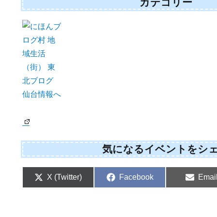
カテゴリー
気になるイベントをシ
Share
Share
Shar
X (Twitter)
Facebook
Emai
on
on
on