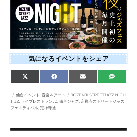
気になるイベントをシェア
Share
Share
Share
Share
X
F
E
S
on
on
on
on
(
a
m
M
T
c
a
S
w
e
i
投
カ
タ
仙台イベント
,
音楽＆アート
JOZENJI STREETJAZZ NIGH
i
b
l
稿
テ
グ
T
,
JZ
,
ライブレストランJZ
,
仙台ジャズ
,
定禅寺ストリートジャズ
t
o
日:
ゴ
フェスティバル
,
定禅寺通
t
o
e
k
リ
r
ー
)