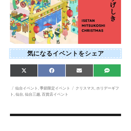
気になるイベントをシェア
Share
Share
Share
Share
X
F
E
S
on
on
on
on
(
a
m
M
T
c
a
S
w
e
i
投
カ
タ
仙台イベント
,
季節限定イベント
クリスマス
,
ホリデーギフ
i
b
l
稿
テ
グ
ト
,
仙台
,
仙台三越
,
百貨店イベント
t
o
日:
ゴ
t
o
e
k
リ
r
ー
)
投