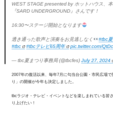
WEST STAGE presented by ホットハ
『SARD UNDERGROUND』さんです！
16:30〜ステージ開始となります
透き通った歌声と演奏をお見逃しなく
#tbc
#tbc
#tbcテレビ65周年
pic.twitter.com/Qt
— tbc夏まつり事務局 (@tbcfes)
July 27, 2024
2007年の復活以来、毎年7月に勾当台公園・市民広場で
り」の開催が今年も決定しました。
tbcラジオ・テレビ・イベントなどを楽しまれている皆
り上げたい！