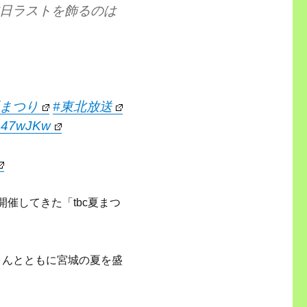
ウス、本日ラストを飾るのは
夏まつり
#東北放送
Dc47wJKw
開催してきた「tbc夏まつ
さんとともに宮城の夏を盛