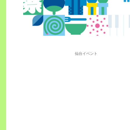
投
カ
仙台イベント
稿
テ
日:
ゴ
リ
ー