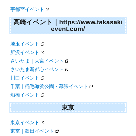
宇都宮イベント
高崎イベント｜https://www.takasaki
event.com/
埼玉イベント
所沢イベント
さいたま｜大宮イベント
さいたま新都心イベント
川口イベント
千葉｜稲毛海浜公園・幕張イベント
船橋イベント
東京
東京イベント
東京｜墨田イベント