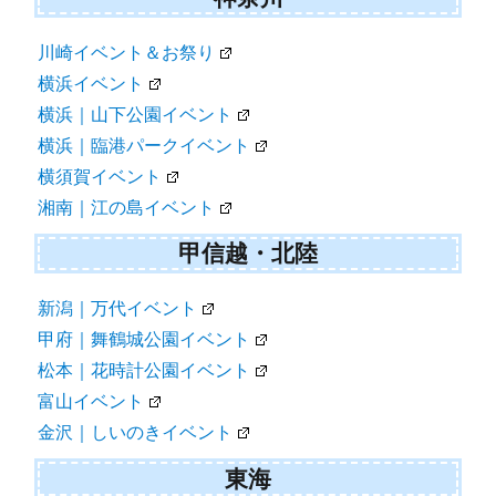
川崎イベント＆お祭り
横浜イベント
横浜｜山下公園イベント
横浜｜臨港パークイベント
横須賀イベント
湘南｜江の島イベント
甲信越・北陸
新潟｜万代イベント
甲府｜舞鶴城公園イベント
松本｜花時計公園イベント
富山イベント
金沢｜しいのきイベント
東海