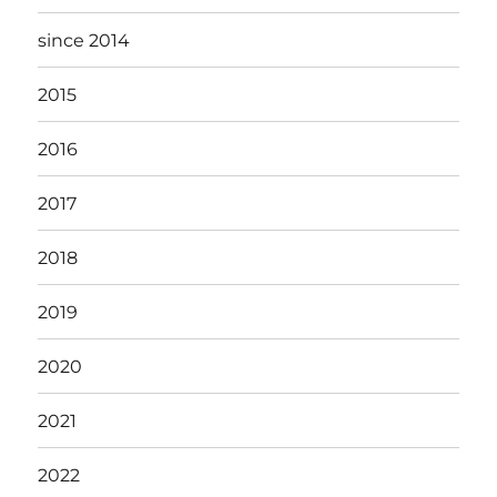
since 2014
2015
2016
2017
2018
2019
2020
2021
2022