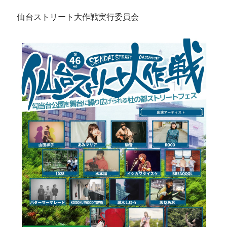
仙台ストリート大作戦実行委員会