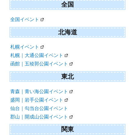
ョ
全国
ン
全国イベント
北海道
札幌イベント
札幌｜大通公園イベント
函館｜五稜郭公園イベント
東北
青森｜青い海公園イベント
盛岡｜岩手公園イベント
仙台｜勾当台公園イベント
郡山｜開成山公園イベント
関東