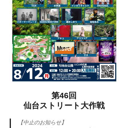
第46回
仙台ストリート大作戦
【中止のお知らせ】