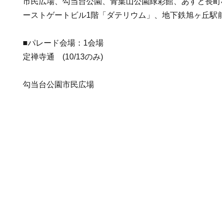
市民広場、勾当台公園、青葉山公園緑彩館、あすと長町
ーストゲートビル1階「ダテリウム」、地下鉄旭ヶ丘駅
■パレード会場：1会場
定禅寺通 (10/13のみ)
勾当台公園市民広場