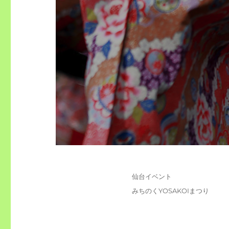
投
カ
仙台イベント
稿
テ
タ
みちのくYOSAKOIまつり
日:
ゴ
グ
リ
ー