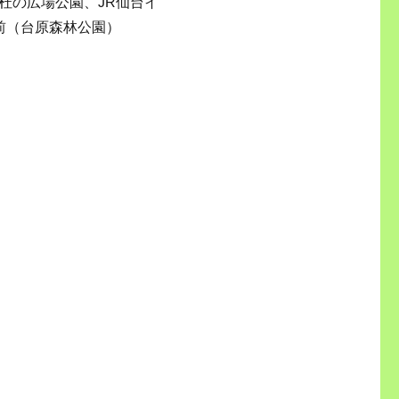
杜の広場公園、JR仙台イ
前（台原森林公園）