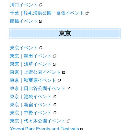
川口イベント
千葉｜稲毛海浜公園・幕張イベント
船橋イベント
東京
東京イベント
東京｜墨田イベント
東京｜浅草イベント
東京｜上野公園イベント
東京｜秋葉原イベント
東京｜日比谷公園イベント
東京｜池袋イベント
東京｜新宿イベント
東京｜中野イベント
東京｜代々木公園イベント
Yoyogi Park Events and Festivals