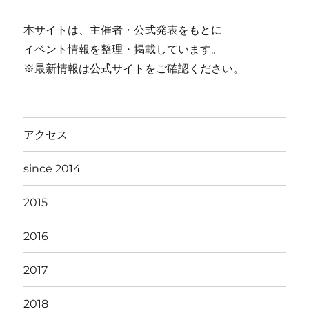
本サイトは、主催者・公式発表をもとに
イベント情報を整理・掲載しています。
※最新情報は公式サイトをご確認ください。
アクセス
since 2014
2015
2016
2017
2018