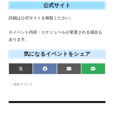
公式サイト
詳細は公式サイトを御覧ください。
※イベント内容・スケジュールが変更される場合も
あります。
気になるイベントをシェア
Share
Share
Share
Share
X
F
E
S
on
on
on
on
(
a
m
M
T
c
a
S
w
e
i
投
カ
仙台イベント
i
b
l
稿
テ
t
o
日:
ゴ
t
o
e
k
リ
r
ー
)
投