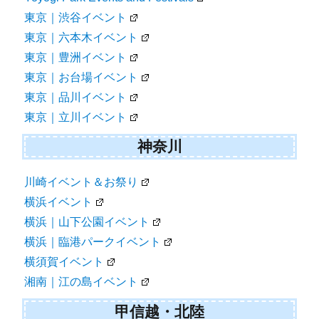
東京｜渋谷イベント
東京｜六本木イベント
東京｜豊洲イベント
東京｜お台場イベント
東京｜品川イベント
東京｜立川イベント
神奈川
川崎イベント＆お祭り
横浜イベント
横浜｜山下公園イベント
横浜｜臨港パークイベント
横須賀イベント
湘南｜江の島イベント
甲信越・北陸