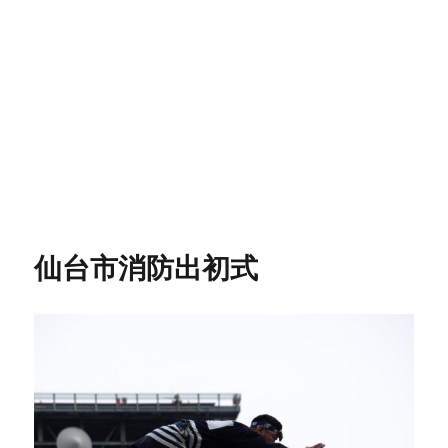
仙台市消防出初式