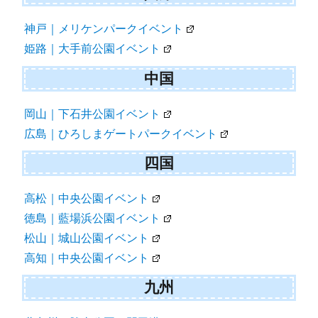
神戸｜メリケンパークイベント
姫路｜大手前公園イベント
中国
岡山｜下石井公園イベント
広島｜ひろしまゲートパークイベント
四国
高松｜中央公園イベント
徳島｜藍場浜公園イベント
松山｜城山公園イベント
高知｜中央公園イベント
九州