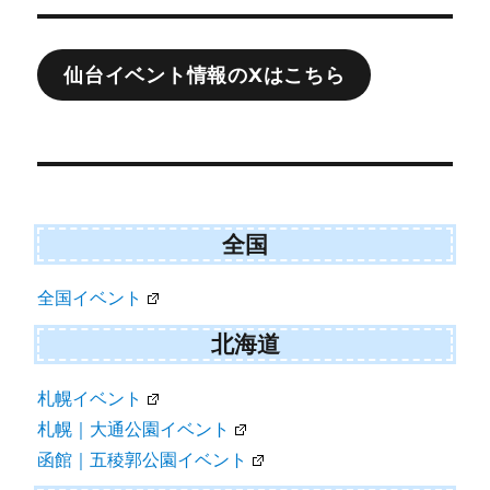
稿
ナ
仙台イベント情報のXはこちら
ビ
ゲ
ー
シ
ョ
全国
ン
全国イベント
北海道
札幌イベント
札幌｜大通公園イベント
函館｜五稜郭公園イベント