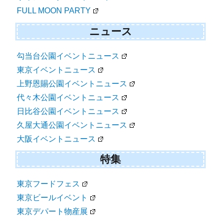
FULL MOON PARTY
ニュース
勾当台公園イベントニュース
東京イベントニュース
上野恩賜公園イベントニュース
代々木公園イベントニュース
日比谷公園イベントニュース
久屋大通公園イベントニュース
大阪イベントニュース
特集
東京フードフェス
東京ビールイベント
東京デパート物産展