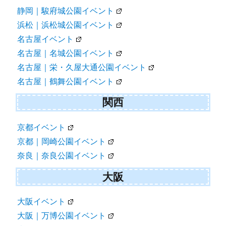
静岡｜駿府城公園イベント
浜松｜浜松城公園イベント
名古屋イベント
名古屋｜名城公園イベント
名古屋｜栄・久屋大通公園イベント
名古屋｜鶴舞公園イベント
関西
京都イベント
京都｜岡崎公園イベント
奈良｜奈良公園イベント
大阪
大阪イベント
大阪｜万博公園イベント