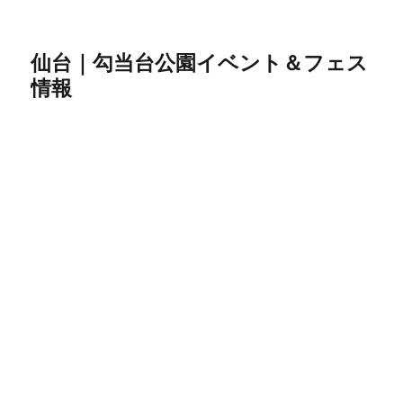
仙台｜勾当台公園イベント＆フェス
情報