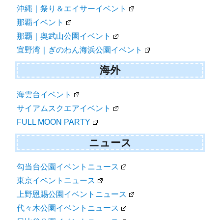
沖縄｜祭り＆エイサーイベント
那覇イベント
那覇｜奥武山公園イベント
宜野湾｜ぎのわん海浜公園イベント
海外
海雲台イベント
サイアムスクエアイベント
FULL MOON PARTY
ニュース
勾当台公園イベントニュース
東京イベントニュース
上野恩賜公園イベントニュース
代々木公園イベントニュース