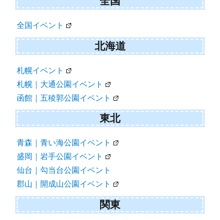
全国
ン
全国イベント
北海道
札幌イベント
札幌｜大通公園イベント
函館｜五稜郭公園イベント
東北
青森｜青い海公園イベント
盛岡｜岩手公園イベント
仙台｜勾当台公園イベント
郡山｜開成山公園イベント
関東