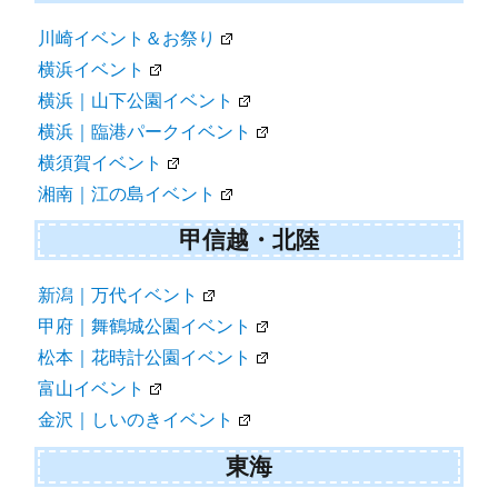
川崎イベント＆お祭り
横浜イベント
横浜｜山下公園イベント
横浜｜臨港パークイベント
横須賀イベント
湘南｜江の島イベント
甲信越・北陸
新潟｜万代イベント
甲府｜舞鶴城公園イベント
松本｜花時計公園イベント
富山イベント
金沢｜しいのきイベント
東海