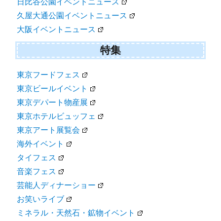
日比谷公園イベントニュース
久屋大通公園イベントニュース
大阪イベントニュース
特集
東京フードフェス
東京ビールイベント
東京デパート物産展
東京ホテルビュッフェ
東京アート展覧会
海外イベント
タイフェス
音楽フェス
芸能人ディナーショー
お笑いライブ
ミネラル・天然石・鉱物イベント