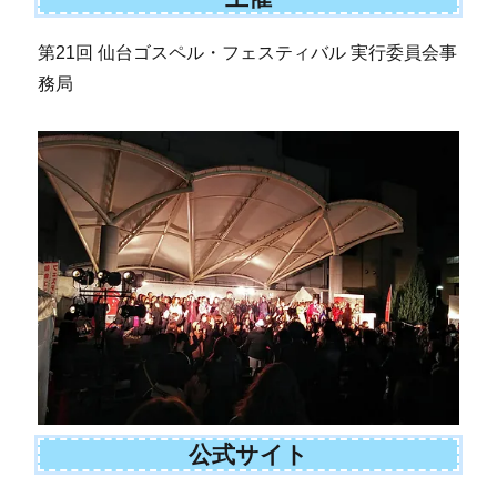
第21回 仙台ゴスペル・フェスティバル 実行委員会事
務局
公式サイト