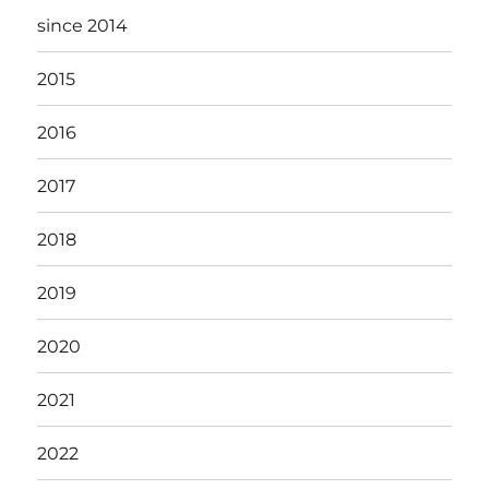
since 2014
2015
2016
2017
2018
2019
2020
2021
2022