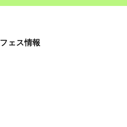
＆フェス情報