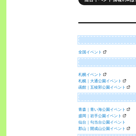
ゲ
ー
シ
ョ
ン
全国イベント
札幌イベント
札幌｜大通公園イベント
函館｜五稜郭公園イベント
青森｜青い海公園イベント
盛岡｜岩手公園イベント
仙台｜勾当台公園イベント
郡山｜開成山公園イベント