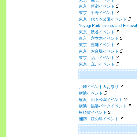
東京｜新宿イベント
東京｜中野イベント
東京｜代々木公園イベント
Yoyogi Park Events and Festiva
東京｜渋谷イベント
東京｜六本木イベント
東京｜豊洲イベント
東京｜お台場イベント
東京｜品川イベント
東京｜立川イベント
川崎イベント＆お祭り
横浜イベント
横浜｜山下公園イベント
横浜｜臨港パークイベント
横須賀イベント
湘南｜江の島イベント