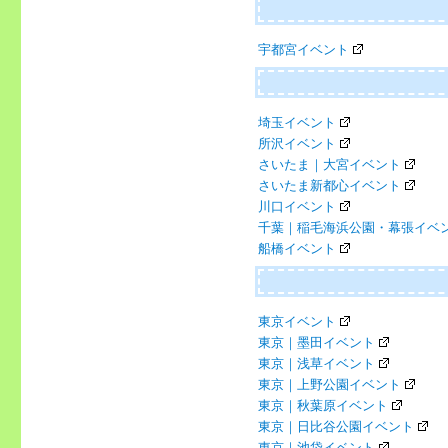
宇都宮イベント
埼玉イベント
所沢イベント
さいたま｜大宮イベント
さいたま新都心イベント
川口イベント
千葉｜稲毛海浜公園・幕張イベ
船橋イベント
東京イベント
東京｜墨田イベント
東京｜浅草イベント
東京｜上野公園イベント
東京｜秋葉原イベント
東京｜日比谷公園イベント
東京｜池袋イベント