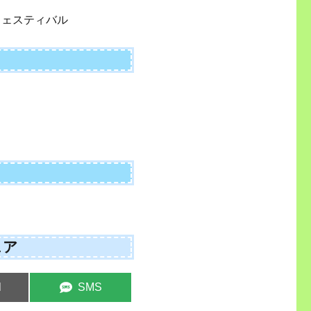
Aフェスティバル
ェア
e
Share
l
SMS
on