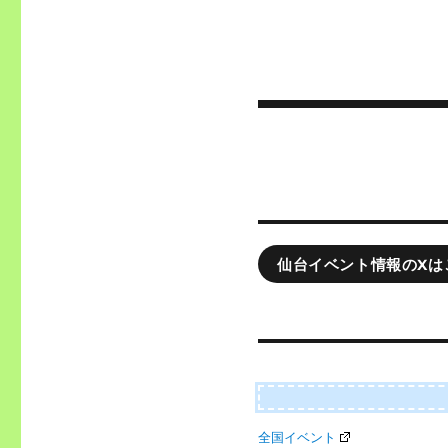
投
稿
ナ
ビ
ゲ
仙台イベント情報のXは
ー
シ
ョ
ン
全国イベント