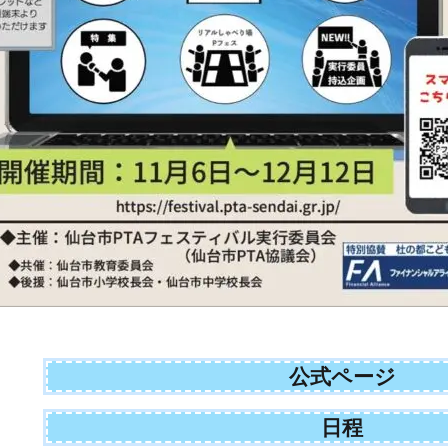
公式ページ
日程