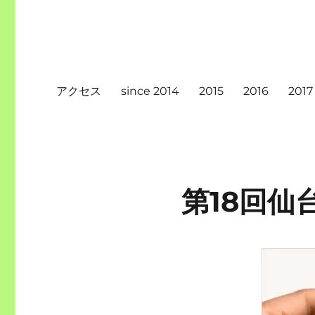
アクセス
since 2014
2015
2016
2017
第18回仙