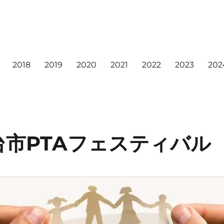
2018
2019
2020
2021
2022
2023
202
台市PTAフェスティバル