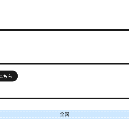
こちら
全国