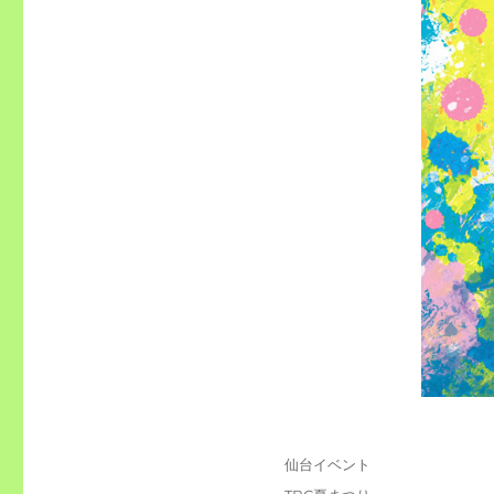
投
カ
仙台イベント
稿
テ