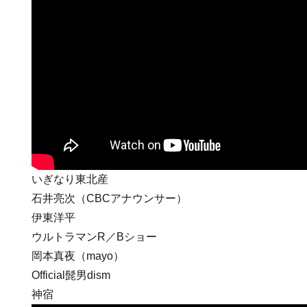
いぎなり東北産
石井亮次（CBCアナウンサー）
伊東洋平
ウルトラマンR／Bショー
岡本真夜（mayo）
Official髭男dism
神宿