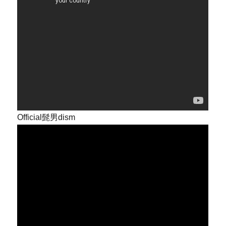
Official髭男dism