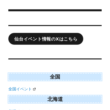
e
k
リ
r
ー
)
投
稿
ナ
仙台イベント情報のXはこちら
ビ
ゲ
ー
シ
ョ
全国
ン
全国イベント
北海道