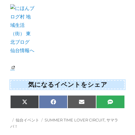
気になるイベントをシェア
Share
Share
Share
Share
X
F
E
S
on
on
on
on
(
a
m
M
T
c
a
S
w
e
i
投
カ
タ
仙台イベント
SUMMER TIME LOVER CIRCUIT
,
サマラ
i
b
l
稿
テ
グ
バ！
t
o
日:
ゴ
t
o