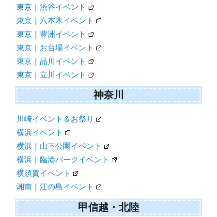
東京｜渋谷イベント
東京｜六本木イベント
東京｜豊洲イベント
東京｜お台場イベント
東京｜品川イベント
東京｜立川イベント
神奈川
川崎イベント＆お祭り
横浜イベント
横浜｜山下公園イベント
横浜｜臨港パークイベント
横須賀イベント
湘南｜江の島イベント
甲信越・北陸