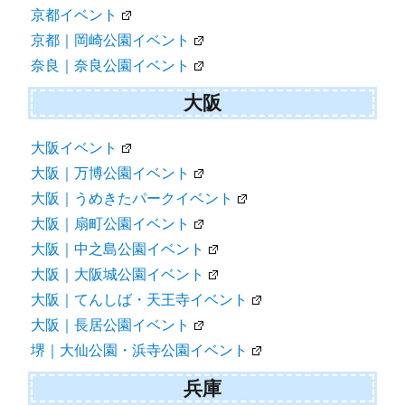
京都イベント
京都｜岡崎公園イベント
奈良｜奈良公園イベント
大阪
大阪イベント
大阪｜万博公園イベント
大阪｜うめきたパークイベント
大阪｜扇町公園イベント
大阪｜中之島公園イベント
大阪｜大阪城公園イベント
大阪｜てんしば・天王寺イベント
大阪｜長居公園イベント
堺｜大仙公園・浜寺公園イベント
兵庫