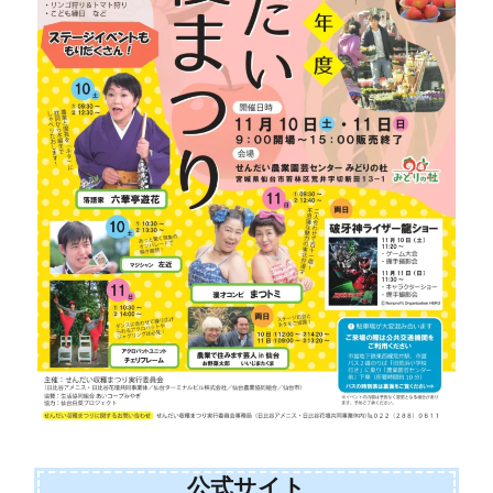
公式サイト