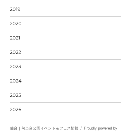
2019
2020
2021
2022
2023
2024
2025
2026
仙台｜勾当台公園イベント＆フェス情報
Proudly powered by