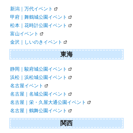
新潟｜万代イベント
甲府｜舞鶴城公園イベント
松本｜花時計公園イベント
富山イベント
金沢｜しいのきイベント
東海
静岡｜駿府城公園イベント
浜松｜浜松城公園イベント
名古屋イベント
名古屋｜名城公園イベント
名古屋｜栄・久屋大通公園イベント
名古屋｜鶴舞公園イベント
関西