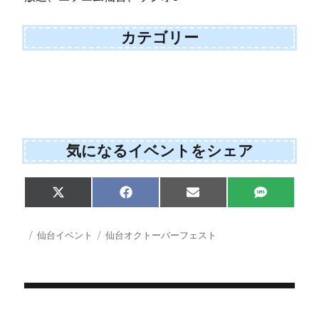
カテゴリー
気になるイベントをシェア
Share
Share
Share
Share
X
F
E
S
on
on
on
on
(
a
m
M
T
c
a
S
w
e
i
投
カ
タ
仙台イベント
仙台オクトーバーフェスト
i
b
l
稿
テ
グ
t
o