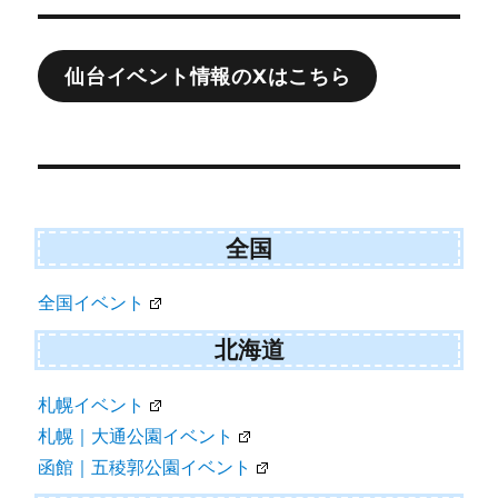
日:
ゴ
t
o
e
k
リ
r
ー
)
投
稿
ナ
仙台イベント情報のXはこちら
ビ
ゲ
ー
シ
ョ
全国
ン
全国イベント
北海道