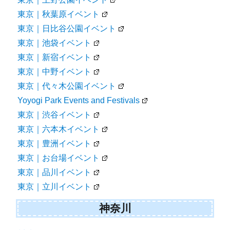
東京｜秋葉原イベント
東京｜日比谷公園イベント
東京｜池袋イベント
東京｜新宿イベント
東京｜中野イベント
東京｜代々木公園イベント
Yoyogi Park Events and Festivals
東京｜渋谷イベント
東京｜六本木イベント
東京｜豊洲イベント
東京｜お台場イベント
東京｜品川イベント
東京｜立川イベント
神奈川