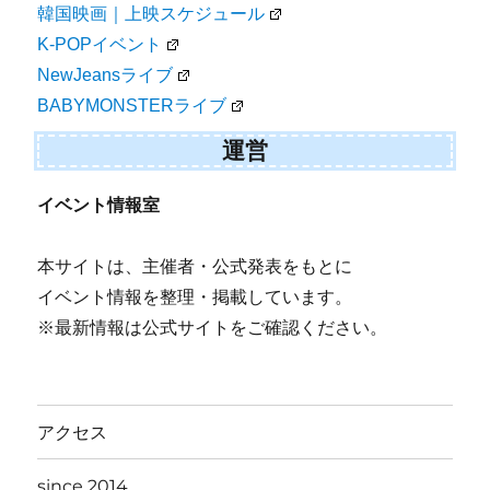
韓国映画｜上映スケジュール
K-POPイベント
NewJeansライブ
BABYMONSTERライブ
運営
イベント情報室
本サイトは、主催者・公式発表をもとに
イベント情報を整理・掲載しています。
※最新情報は公式サイトをご確認ください。
アクセス
since 2014