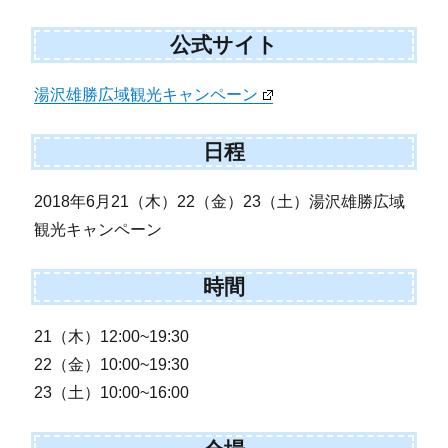
公式サイト
湯沢雄勝広域観光キャンペーン
日程
2018年6月21（木）22（金）23（土）湯沢雄勝広域
観光キャンペーン
時間
21（木）12:00~19:30
22（金）10:00~19:30
23（土）10:00~16:00