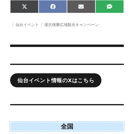
Share
Share
Share
Share
X
F
E
S
on
on
on
on
(
a
m
M
T
c
a
S
w
e
i
投
カ
タ
仙台イベント
湯沢雄勝広域観光キャンペーン
i
b
l
稿
テ
グ
t
o
日:
ゴ
t
o
e
k
リ
r
ー
)
投
稿
ナ
仙台イベント情報のXはこちら
ビ
ゲ
ー
シ
ョ
全国