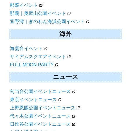
那覇イベント
那覇｜奥武山公園イベント
宜野湾｜ぎのわん海浜公園イベント
海外
海雲台イベント
サイアムスクエアイベント
FULL MOON PARTY
ニュース
勾当台公園イベントニュース
東京イベントニュース
上野恩賜公園イベントニュース
代々木公園イベントニュース
日比谷公園イベントニュース