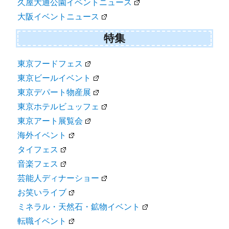
久屋大通公園イベントニュース
大阪イベントニュース
特集
東京フードフェス
東京ビールイベント
東京デパート物産展
東京ホテルビュッフェ
東京アート展覧会
海外イベント
タイフェス
音楽フェス
芸能人ディナーショー
お笑いライブ
ミネラル・天然石・鉱物イベント
転職イベント