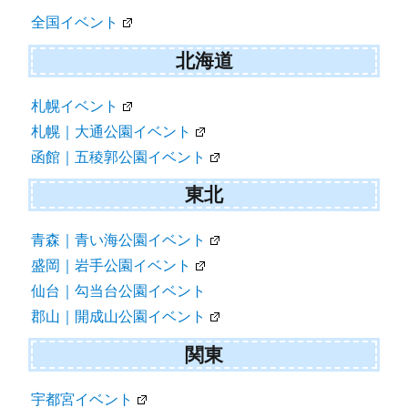
ン
全国イベント
北海道
札幌イベント
札幌｜大通公園イベント
函館｜五稜郭公園イベント
東北
青森｜青い海公園イベント
盛岡｜岩手公園イベント
仙台｜勾当台公園イベント
郡山｜開成山公園イベント
関東
宇都宮イベント