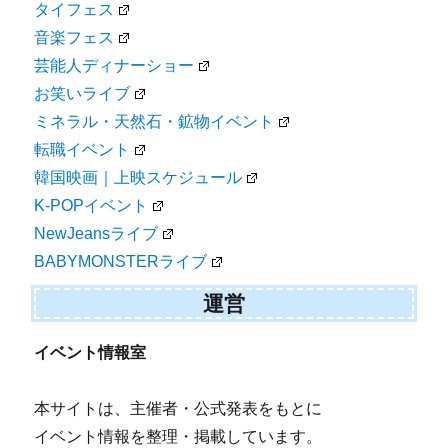
タイフェス
音楽フェス
芸能人ディナーショー
お笑いライブ
ミネラル・天然石・鉱物イベント
転職イベント
韓国映画｜上映スケジュール
K-POPイベント
NewJeansライブ
BABYMONSTERライブ
運営
イベント情報室
本サイトは、主催者・公式発表をもとに
イベント情報を整理・掲載しています。