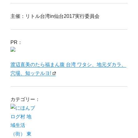
主催：リトル台湾in仙台2017実行委員会
PR：
渡辺直美のたら福まん腹 台湾 ワタシ、地元ダカラ、
穴場、知ッテルヨ!
カテゴリー：