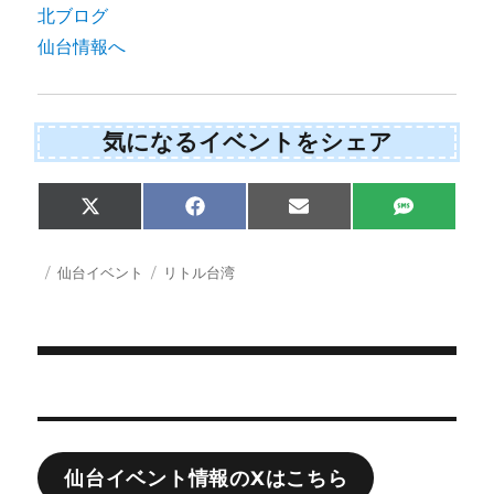
気になるイベントをシェア
Share
Share
Share
Share
X
F
E
S
on
on
on
on
(
a
m
M
T
c
a
S
w
e
i
投
カ
タ
仙台イベント
リトル台湾
i
b
l
稿
テ
グ
t
o
日:
ゴ
t
o
e
k
リ
r
ー
)
投
稿
ナ
仙台イベント情報のXはこちら