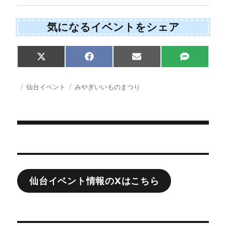
気になるイベントをシェア
Share
Share
Share
Share
X
F
E
S
on
on
on
on
(
a
m
M
T
c
a
S
w
e
i
投
カ
タ
仙台イベント
みやぎいいものまつり
i
b
l
稿
テ
グ
t
o
日:
ゴ
t
o
e
k
リ
r
ー
)
投
稿
ナ
仙台イベント情報のXはこちら
ビ
ゲ
ー