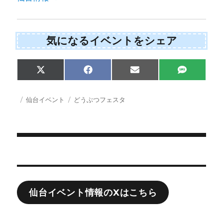
気になるイベントをシェア
Share
Share
Share
Share
X
F
E
S
on
on
on
on
(
a
m
M
T
c
a
S
w
e
i
投
カ
タ
仙台イベント
どうぶつフェスタ
i
b
l
稿
テ
グ
t
o
日:
ゴ
t
o
e
k
リ
r
ー
)
投
稿
ナ
仙台イベント情報のXはこちら
ビ
ゲ