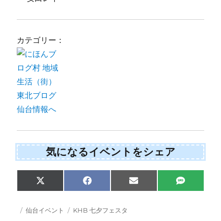
カテゴリー：
気になるイベントをシェア
Share
Share
Share
Share
X
F
E
S
on
on
on
on
(
a
m
M
T
c
a
S
w
e
i
投
カ
タ
仙台イベント
KHB 七夕フェスタ
i
b
l
稿
テ
グ