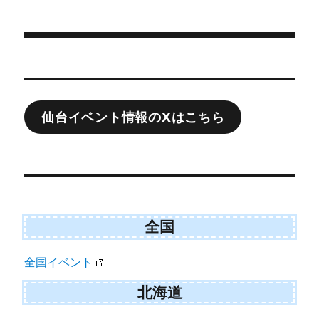
t
o
日:
ゴ
t
o
e
k
リ
r
ー
)
投
稿
ナ
仙台イベント情報のXはこちら
ビ
ゲ
ー
シ
ョ
全国
ン
全国イベント
北海道