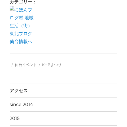
カテゴリー：
投
カ
タ
仙台イベント
KHBまつり
稿
テ
グ
日:
ゴ
リ
ー
アクセス
since 2014
2015