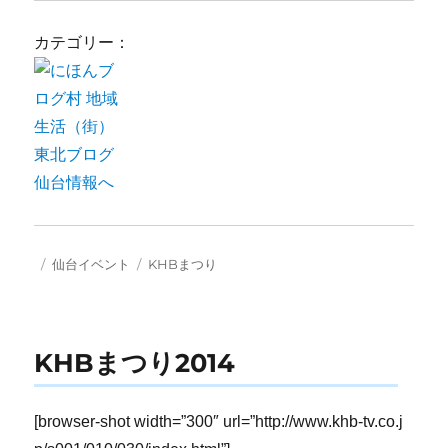
カテゴリー：
投
カ
タ
仙台イベント
KHBまつり
稿
テ
グ
日:
ゴ
リ
ー
KHBまつり2014
[browser-shot width=”300″ url=”http://www.khb-tv.co.j