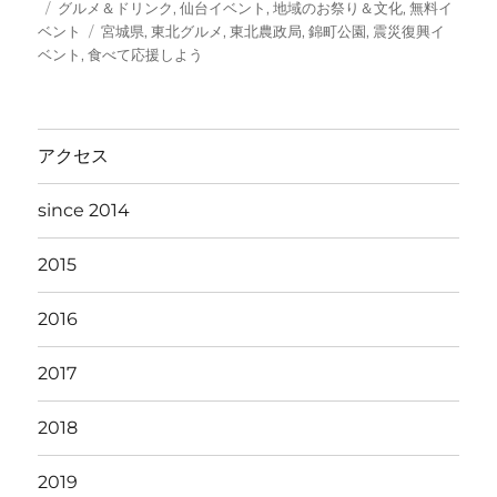
投
カ
グルメ＆ドリンク
,
仙台イベント
,
地域のお祭り＆文化
,
無料イ
稿
テ
タ
ベント
宮城県
,
東北グルメ
,
東北農政局
,
錦町公園
,
震災復興イ
日:
ゴ
グ
ベント
,
食べて応援しよう
リ
ー
アクセス
since 2014
2015
2016
2017
2018
2019