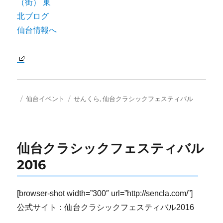
投
カ
タ
仙台イベント
せんくら
,
仙台クラシックフェスティバル
稿
テ
グ
日:
ゴ
リ
ー
仙台クラシックフェスティバル
2016
[browser-shot width=”300″ url=”http://sencla.com/”]
公式サイト：仙台クラシックフェスティバル2016