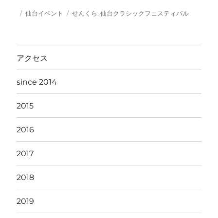
投
カ
タ
仙台イベント
せんくら
,
仙台クラシックフェスティバル
稿
テ
グ
日:
ゴ
リ
ー
アクセス
since 2014
2015
2016
2017
2018
2019