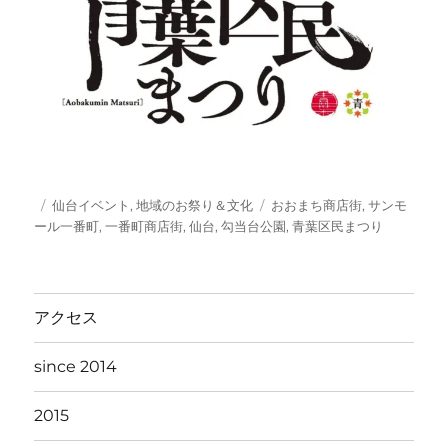
投
カ
タ
仙台イベント
,
地域のお祭り＆文化
おおまち商店街
,
サンモ
稿
テ
グ
ール一番町
,
一番町商店街
,
仙台
,
勾当台公園
,
青葉区民まつり
日:
ゴ
リ
ー
アクセス
since 2014
2015